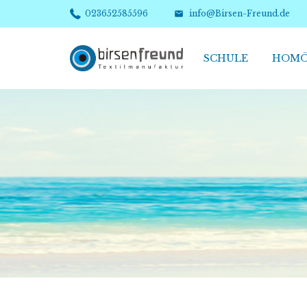
023652585596
info@Birsen-Freund.de

Textilmanufaktur20
SCHULE
HOMÖ