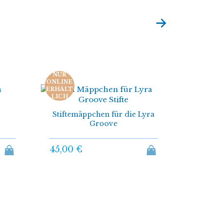
NUR
ONLINE
ERHÄLT
LICH
Mäppch
die 
Stiftemäppchen für die Lyra
Groove
45,00
45,00 €
st