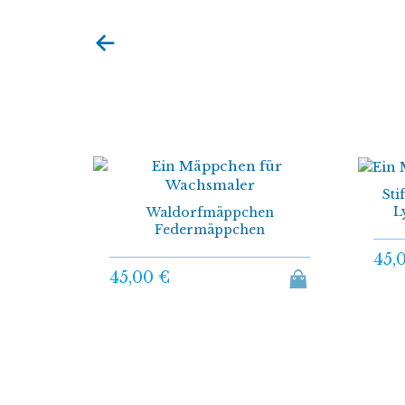
((
A
pathie
Sti
((
M
 for...
L
Waldorfmäppchen
Federmäppchen
((
Si
((
hi
45,
45,00 €