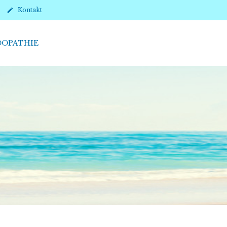
Kontakt

25Top3
OPATHIE