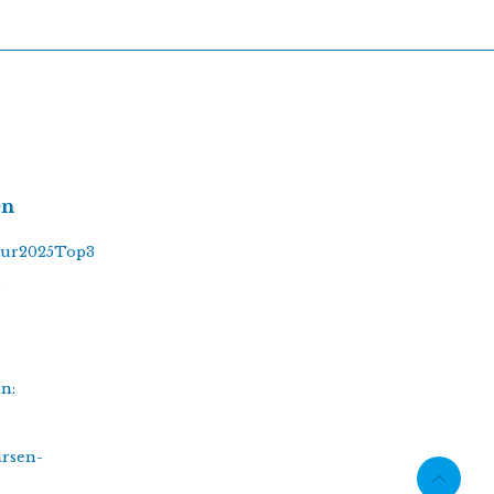
en
tur2025Top3
3
n:
irsen-